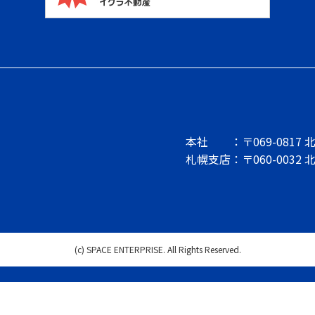
本社
：〒069-081
札幌支店
：〒060-0032
(c) SPACE ENTERPRISE. All Rights Reserved.