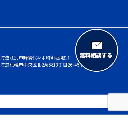
7 北海道江別市野幌代々木町45番地11
 北海道札幌市中央区北2条東13丁目26-45 J・N・F 2F