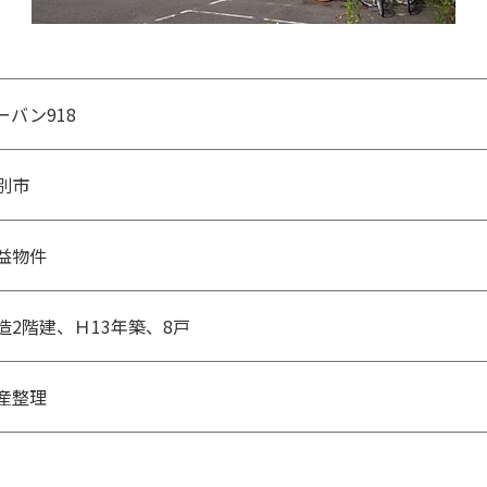
ーバン918
別市
益物件
造2階建、Ｈ13年築、8戸
産整理