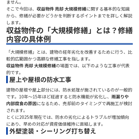
ません。
そこで今回は、
収益物件 売却 大規模修繕
に関する基本的な知識
から、修繕が必要かどうかを判断するポイントまでを詳しく解説
します。
収益物件の「大規模修繕」とは？修繕
内容の具体例
「大規模修繕」とは、建物の経年劣化を改善するために行う、比
較的広範囲かつ高額な修繕工事を指します。
収益物件 売却 大規模修繕
の場面では、以下のような工事が代表
的です。
屋上や屋根の防水工事
建物の屋根や屋上部分には、防水処理が施されているのが一般的
です。10年～15年ほど経過すると防水機能が劣化し、
雨漏りや
内部腐食の原因
になるため、売却前のタイミングで再施工が検討
されます。
とくに2025年現在では、防水の劣化によるトラブルが増加傾向
にあり、早めの対応が資産価値維持に直結します。
外壁塗装・シーリング打ち替え