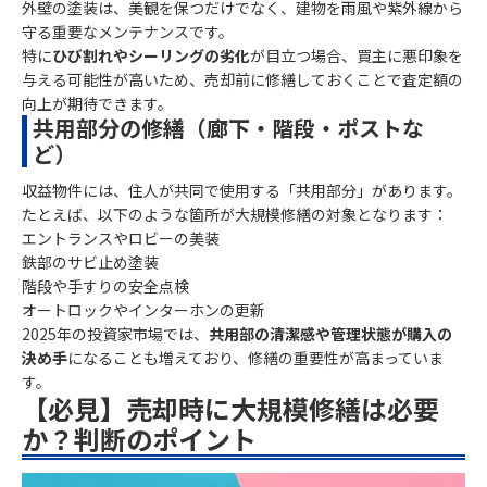
外壁の塗装は、美観を保つだけでなく、建物を雨風や紫外線から
守る重要なメンテナンスです。
特に
ひび割れやシーリングの劣化
が目立つ場合、買主に悪印象を
与える可能性が高いため、売却前に修繕しておくことで査定額の
向上が期待できます。
共用部分の修繕（廊下・階段・ポストな
ど）
収益物件には、住人が共同で使用する「共用部分」があります。
たとえば、以下のような箇所が大規模修繕の対象となります：
エントランスやロビーの美装
鉄部のサビ止め塗装
階段や手すりの安全点検
オートロックやインターホンの更新
2025年の投資家市場では、
共用部の清潔感や管理状態が購入の
決め手
になることも増えており、修繕の重要性が高まっていま
す。
【必見】売却時に大規模修繕は必要
か？判断のポイント